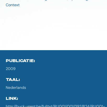
Context
PUBLICATIE:
2009
TAAL:
Nederlands
LINK:
http://buck.ugent.be/fulltxt/RUG01/001/392/824/RUG01-