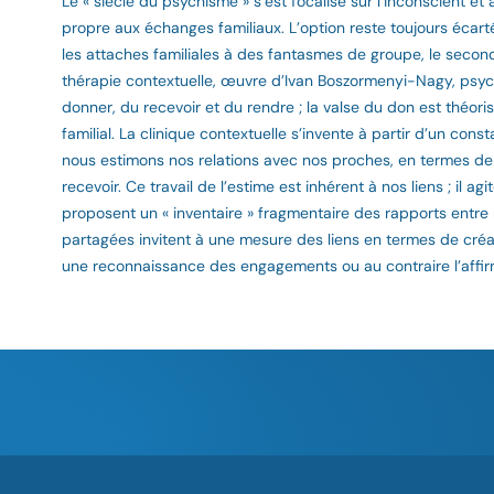
Le « siècle du psychisme » s’est focalisé sur l’inconscient e
propre aux échanges familiaux. L’option reste toujours écart
les attaches familiales à des fantasmes de groupe, le secon
thérapie contextuelle, œuvre d’Ivan Boszormenyi-Nagy, psych
donner, du recevoir et du rendre ; la valse du don est thé
familial. La clinique contextuelle s’invente à partir d’un con
nous estimons nos relations avec nos proches, en termes de ju
recevoir. Ce travail de l’estime est inhérent à nos liens ; il 
proposent un « inventaire » fragmentaire des rapports entre l
partagées invitent à une mesure des liens en termes de créa
une reconnaissance des engagements ou au contraire l’affi