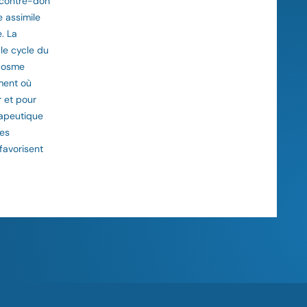
u contre-don
e assimile
. La
le cycle du
ocosme
oment où
r et pour
érapeutique
tes
favorisent