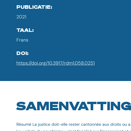
PUBLICATIE:
2021
TAAL:
Frans
DOI:
https://doi.org/10.3917/rdm1.058.0251
SAMENVATTIN
Résumé La justice doit-elle rester cantonnée aux droits ou a