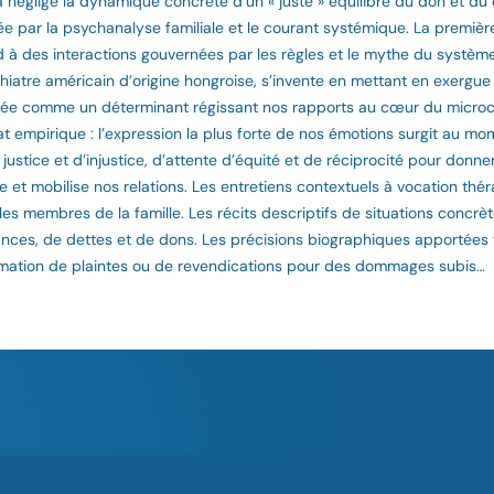
t a négligé la dynamique concrète d’un « juste » équilibre du don et d
ée par la psychanalyse familiale et le courant systémique. La premièr
d à des interactions gouvernées par les règles et le mythe du système
iatre américain d’origine hongroise, s’invente en mettant en exergue 
orisée comme un déterminant régissant nos rapports au cœur du micr
stat empirique : l’expression la plus forte de nos émotions surgit au m
stice et d’injustice, d’attente d’équité et de réciprocité pour donne
agite et mobilise nos relations. Les entretiens contextuels à vocation th
es membres de la famille. Les récits descriptifs de situations concrè
nces, de dettes et de dons. Les précisions biographiques apportées 
rmation de plaintes ou de revendications pour des dommages subis…