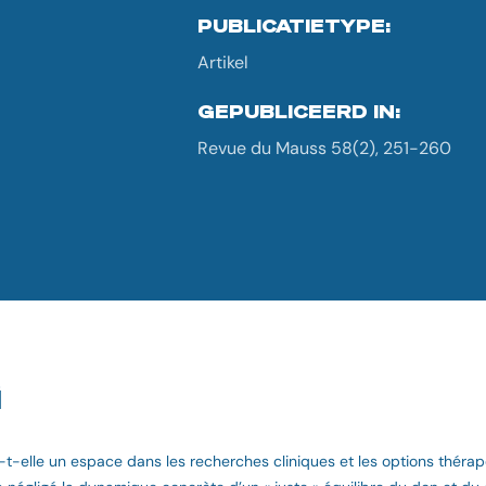
PUBLICATIETYPE:
Artikel
GEPUBLICEERD IN:
Revue du Mauss 58(2), 251-260
G
-t-elle un espace dans les recherches cliniques et les options théra