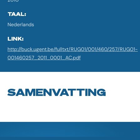
TAAL:
Nederlands
LINK:
http://buck.ugent.be/fulltxt/RUG01/001/460/257/RUG01-
001460257_2011_0001_AC.pdf
SAMENVATTING