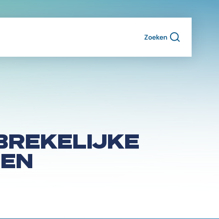
Zoeken
BREKELIJKE
REN