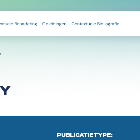
extuele Benadering
Opleidingen
Contextuele Bibliografie
y
PY
PUBLICATIETYPE: