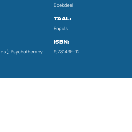
Boekdeel
TAAL:
Engels
ISBN:
Eds.), Psychotherapy
9,78143E+12
G