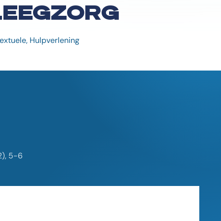
PLEEGZORG
extuele, Hulpverlening
2), 5-6