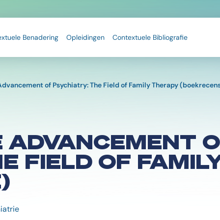
extuele Benadering
Opleidingen
Contextuele Bibliografie
Advancement of Psychiatry: The Field of Family Therapy (boekrecens
E ADVANCEMENT O
HE FIELD OF FAMI
)
iatrie