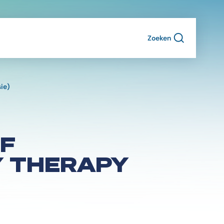
Zoeken
ie)
F
LY THERAPY