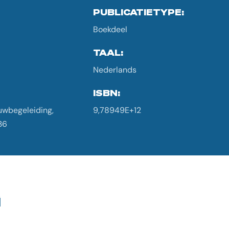
PUBLICATIETYPE:
Boekdeel
TAAL:
Nederlands
ISBN:
uwbegeleiding,
9,78949E+12
36
G