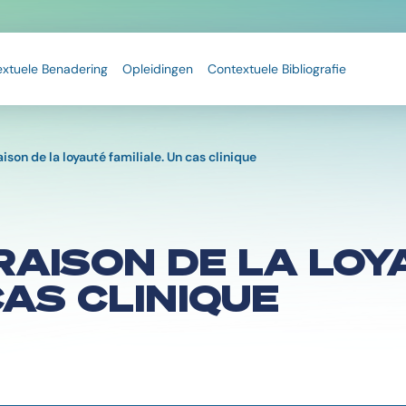
extuele Benadering
Opleidingen
Contextuele Bibliografie
ison de la loyauté familiale. Un cas clinique
RAISON DE LA LOY
CAS CLINIQUE