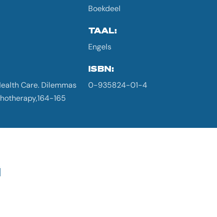
Boekdeel
TAAL:
Engels
ISBN:
 Health Care. Dilemmas
0-935824-01-4
chotherapy,164-165
G